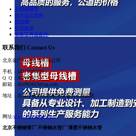
不锈钢钢管
双卡压式管件
母线槽
电缆桥架
安装工具及配件
联系我们 Contact Us
北京金广联达电气有限公司
手机：18511580230
Q Q：302992623
邮箱：302992623@qq.com
地址：北京市通州区张家湾镇苍头工业园区
网址:
www.gldguanye.com
北京不锈钢管厂 不锈钢水管厂 薄壁不锈钢水管