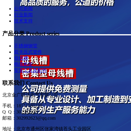
公司新闻
行业新闻
技术支持
产品分类 Product series
不锈钢钢管
双卡压式管件
母线槽
电缆桥架
安装工具及配件
联系我们 Contact Us
北京金广联达电气有限公司
手机：18511580230
Q Q：302992623
邮箱：302992623@qq.com
地址：北京市通州区张家湾镇苍头工业园区