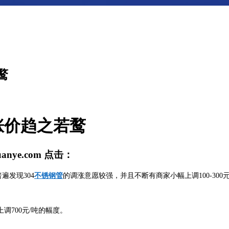
鹜
涨价趋之若鹜
uanye.com
点击：
遍发现304
不锈钢管
的调涨意愿较强，并且不断有商家小幅上调100-300
调700元/吨的幅度。