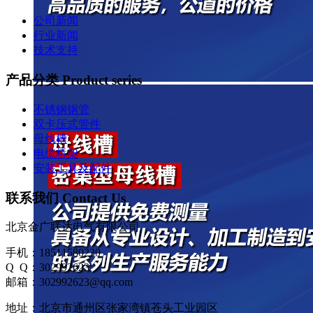
公司新闻
行业新闻
技术支持
产品分类 Product series
不锈钢钢管
双卡压式管件
母线槽
电缆桥架
安装工具及配件
联系我们 Contact Us
北京金广联达电气有限公司
手机：18511580230
Q Q：302992623
邮箱：302992623@qq.com
地址：北京市通州区张家湾镇苍头工业园区