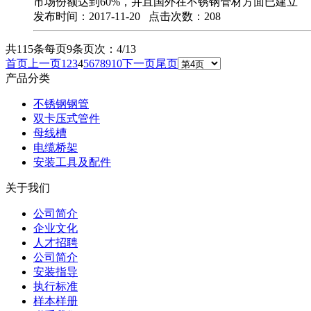
市场份额达到60%，并且国外在不锈钢管材方面已建立
发布时间：2017-11-20 点击次数：208
共115条
每页9条
页次：4/13
首页
上一页
1
2
3
4
5
6
7
8
9
10
下一页
尾页
产品分类
不锈钢钢管
双卡压式管件
母线槽
电缆桥架
安装工具及配件
关于我们
公司简介
企业文化
人才招聘
公司简介
安装指导
执行标准
样本样册