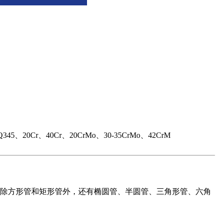
r、40Cr、20CrMo、30-35CrMo、42CrM
管除方形管和矩形管外，还有椭圆管、半圆管、三角形管、六角