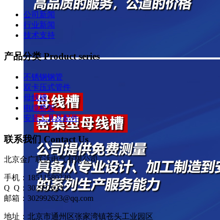
公司新闻
行业新闻
技术支持
产品分类 Product series
不锈钢钢管
双卡压式管件
母线槽
电缆桥架
安装工具及配件
联系我们 Contact Us
北京金广联达电气有限公司
手机：18511580230
Q Q：302992623
邮箱：302992623@qq.com
地址：北京市通州区张家湾镇苍头工业园区