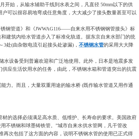
月开始，从输水辅助干线到水表之间，凡直径 50mm以下的供
道用户可以很容易地弯成任意角度，大大减少了接头数量甚至可以
用不锈钢管道》和《JWWAG116——自来水用不锈钢钢管接头》标
管道和建筑内给水管道步入了标准化轨道。据东京自来水部门的统
的2～3处(由杂散电流引起接头处渗漏)，
不锈钢水管
的采用大大降
道和储水设备受到普遍欢迎和广泛地使用。此外，日本是地震多发
人们供应生活饮用水的任务，由此，不锈钢水箱和管道突出的抗震
震能力。而且，大量双重用途的输水桥 (既作输水管道又用作通
规定，管材的选择必须满足高水质、低维护、长寿命的要求。美国政府
只允许使用不锈钢和球墨铸铁管。”城市自来水供水管网，凡干管改
标准再次包括了这方面的内容，说明不锈钢水管的使用已正式得