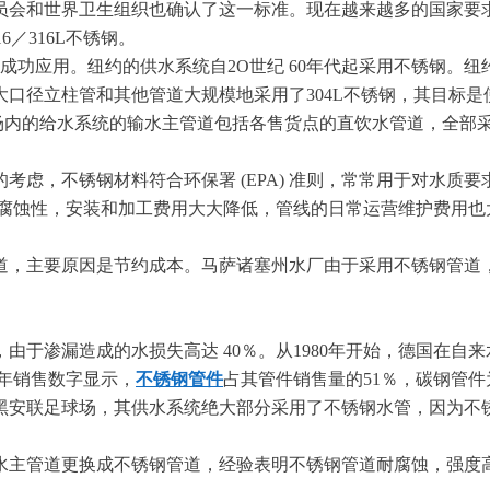
员会和世界卫生组织也确认了这一标准。现在越来越多的国家要
6／316L不锈钢。
到成功应用。纽约的供水系统自2O世纪 60年代起采用不锈钢
的大口径立柱管和其他管道大规模地采用了304L不锈钢，其目标
场内的给水系统的输水主管道包括各售货点的直饮水管道，全部采用
考虑，不锈钢材料符合环保署
(EPA) 准则，常常用于对水
的耐腐蚀性，安装和加工费用大大降低，管线的日常运营维护费用也
道，主要原因是节约成本。马萨诸塞州水厂由于采用不锈钢管道，
由于渗漏造成的水损失高达
40％。从1980年开始，德国在自
1年销售数字显示，
不锈钢管件
占其管件销售量的51％，碳钢管件
尼黑安联足球场，其供水系统绝大部分采用了不锈钢水管，因为
主管道更换成不锈钢管道，经验表明不锈钢管道耐腐蚀，强度高