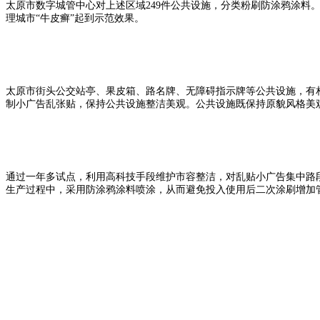
太原市数字城管中心对上述区域249件公共设施，分类粉刷防涂鸦涂料
理城市“牛皮癣”起到示范效果。
太原市街头公交站亭、果皮箱、路名牌、无障碍指示牌等公共设施，有
制小广告乱张贴，保持公共设施整洁美观。公共设施既保持原貌风格美
通过一年多试点，利用高科技手段维护市容整洁，对乱贴小广告集中路
生产过程中，采用防涂鸦涂料喷涂，从而避免投入使用后二次涂刷增加