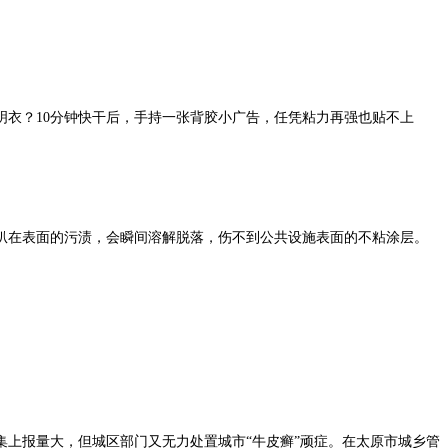
衣？10分钟快干后，手持一张背胶小广告，任凭粘力再强也贴不上
扒在表面的污渍，会瞬间溶解脱落，伤不到公共设施表面的不粘涂层。
上报量大，但城区部门又无力处置城市“牛皮癣”顽症。在太原市城乡管