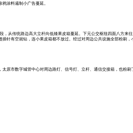
涂鸦涂料遏制小广告蔓延。
个路段，从传统路边高大立杆向低矮果皮箱蔓延。下元公交枢纽四面八方来
缝插针有空就钻，连小果皮箱都不放过。经过对周边公共设施全部粉刷，
，太原市数字城管中心对周边路灯、信号灯、立杆、通信交接箱，也粉刷了