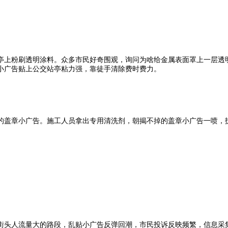
亭上粉刷透明涂料。众多市民好奇围观，询问为啥给金属表面罩上一层透明
小广告贴上公交站亭粘力强，靠徒手清除费时费力。
的盖章小广告。施工人员拿出专用清洗剂，朝揭不掉的盖章小广告一喷，
街头人流量大的路段，乱贴小广告反弹回潮，市民投诉反映频繁，信息采集