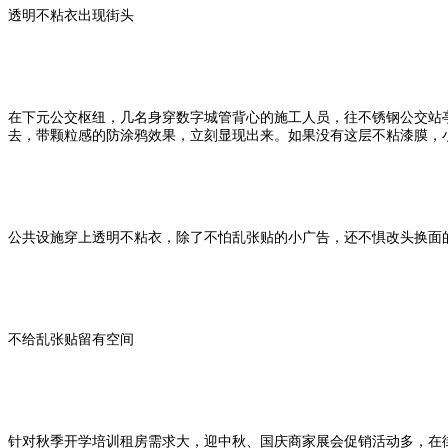
透明不粘衣出现街头
在下元公交枢纽，几名身穿数字城管背心的施工人员，往不锈钢公交站
去，带颗粒感的防涂鸦效果，立刻显现出来。如果没有这层不粘漆膜，
公共设施穿上透明不粘衣，除了不怕乱张贴的小广告，还不惧改头换面
不给乱张贴留有空间
针对秋季开学培训租房需求大，迎中秋、国庆商家展会促销活动多，在