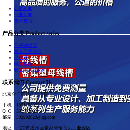
公司新闻
行业新闻
技术支持
产品分类 Product series
不锈钢钢管
双卡压式管件
母线槽
电缆桥架
安装工具及配件
联系我们 Contact Us
北京金广联达电气有限公司
手机：18511580230
Q Q：302992623
邮箱：302992623@qq.com
地址：北京市通州区张家湾镇苍头工业园区